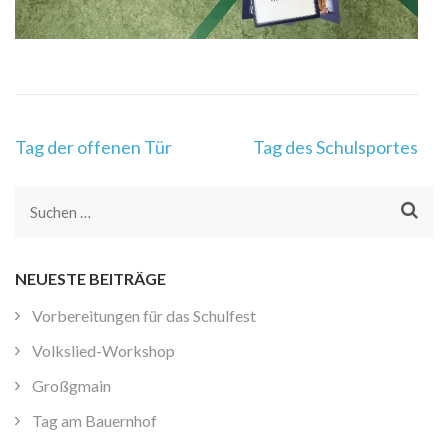
Beitragsnavigation
Tag der offenen Tür
Tag des Schulsportes
Suchen
nach:
NEUESTE BEITRÄGE
Vorbereitungen für das Schulfest
Volkslied-Workshop
Großgmain
Tag am Bauernhof