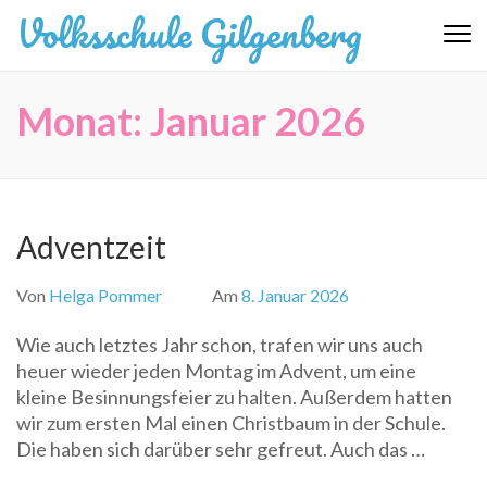
Zum
Volksschule Gilgenberg
Inhalt
springen
(Eingabetaste
Monat:
Januar 2026
drücken)
Adventzeit
Von
Helga Pommer
Am
8. Januar 2026
Wie auch letztes Jahr schon, trafen wir uns auch
heuer wieder jeden Montag im Advent, um eine
kleine Besinnungsfeier zu halten. Außerdem hatten
wir zum ersten Mal einen Christbaum in der Schule.
Die haben sich darüber sehr gefreut. Auch das …