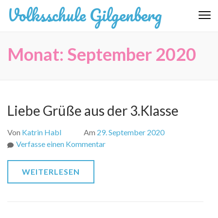
Zum
Volksschule Gilgenberg
Inhalt
springen
(Eingabetaste
Monat:
September 2020
drücken)
Liebe Grüße aus der 3.Klasse
Von
Katrin Habl
Am
29. September 2020
zu
Verfasse einen Kommentar
Liebe
Grüße
WEITERLESEN
aus
der
3.Klasse