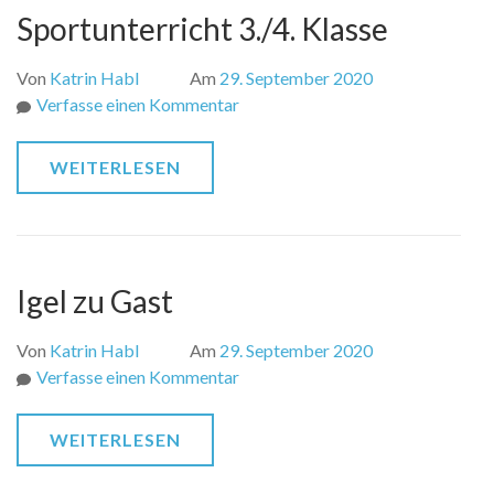
Sportunterricht 3./4. Klasse
Von
Katrin Habl
Am
29. September 2020
zu
Verfasse einen Kommentar
Sportunterricht
3./4.
WEITERLESEN
Klasse
Igel zu Gast
Von
Katrin Habl
Am
29. September 2020
zu
Verfasse einen Kommentar
Igel
zu
WEITERLESEN
Gast