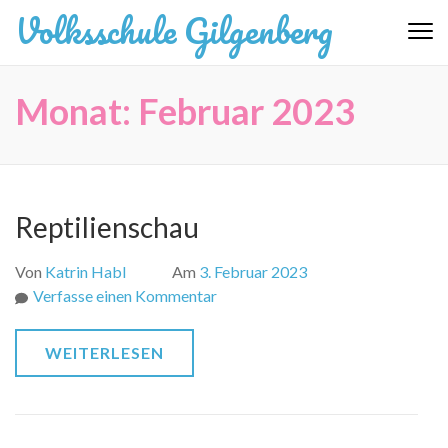
Zum
Volksschule Gilgenberg
Inhalt
springen
(Eingabetaste
Monat:
Februar 2023
drücken)
Reptilienschau
Von
Katrin Habl
Am
3. Februar 2023
zu
Verfasse einen Kommentar
Reptilienschau
WEITERLESEN