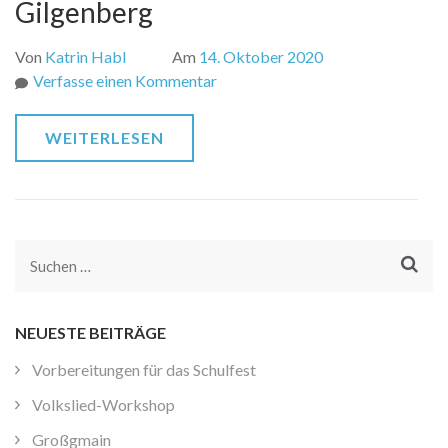
Gilgenberg
Von
Katrin Habl
Am
14. Oktober 2020
zu
Verfasse einen Kommentar
Neuer
Look
WEITERLESEN
der
Volksschule
Gilgenberg
Suchen
nach:
NEUESTE BEITRÄGE
Vorbereitungen für das Schulfest
Volkslied-Workshop
Großgmain