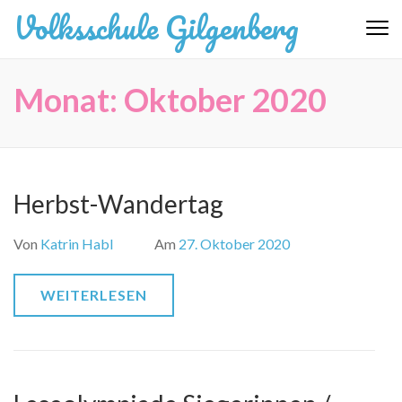
Zum
Volksschule Gilgenberg
Inhalt
springen
(Eingabetaste
Monat:
Oktober 2020
drücken)
Herbst-Wandertag
Von
Katrin Habl
Am
27. Oktober 2020
WEITERLESEN