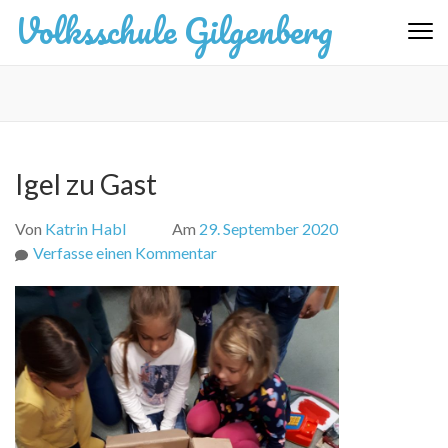
Zum
Volksschule Gilgenberg
Inhalt
springen
(Eingabetaste
drücken)
Igel zu Gast
Von
Katrin Habl
Am
29. September 2020
zu
Verfasse einen Kommentar
Igel
zu
Gast