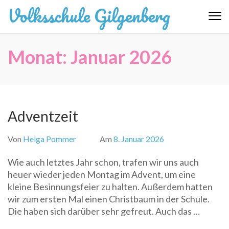
Zum
Volksschule Gilgenberg
Inhalt
springen
(Eingabetaste
Monat:
Januar 2026
drücken)
Adventzeit
Von
Helga Pommer
Am
8. Januar 2026
Wie auch letztes Jahr schon, trafen wir uns auch
heuer wieder jeden Montag im Advent, um eine
kleine Besinnungsfeier zu halten. Außerdem hatten
wir zum ersten Mal einen Christbaum in der Schule.
Die haben sich darüber sehr gefreut. Auch das …