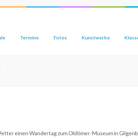
ule
Termine
Fotos
Kunstwerke
Klass
5
etter einen Wandertag zum Oldtimer-Museum in Gilgenb