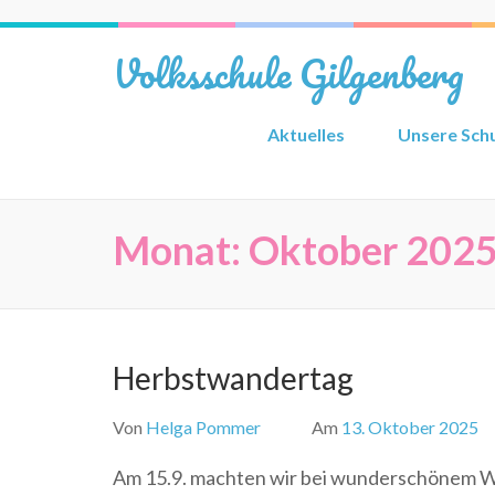
Zum
Inhalt
Volksschule Gilgenberg
springen
(Eingabetaste
drücken)
Aktuelles
Unsere Sch
Monat:
Oktober 202
Herbstwandertag
Von
Helga Pommer
Am
13. Oktober 2025
Am 15.9. machten wir bei wunderschönem W