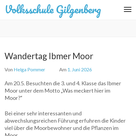
Zum
Volksschule Gilgenberg
Inhalt
springen
(Eingabetaste
drücken)
Wandertag Ibmer Moor
Von
Helga Pommer
Am
1. Juni 2026
Am 20.5. Besuchten die 3. und 4. Klasse das Ibmer
Moor unter dem Motto „Was meckert hier im
Moor?“
Bei einer sehr interessanten und
abwechslungsreichen Führung erfuhren die Kinder
viel über die Moorbewohner und die Pflanzen im
Moor.