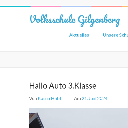
Zum
Inhalt
Volksschule Gilgenberg
springen
(Eingabetaste
drücken)
Aktuelles
Unsere Sch
Hallo Auto 3.Klasse
Von
Katrin Habl
Am
21. Juni 2024