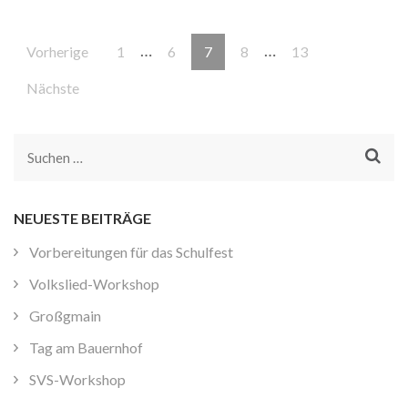
Beitragsnavigation
…
…
Seite
Seite
Seite
Seite
Seite
Vorherige
1
6
7
8
13
Nächste
Suchen
nach:
NEUESTE BEITRÄGE
Vorbereitungen für das Schulfest
Volkslied-Workshop
Großgmain
Tag am Bauernhof
SVS-Workshop