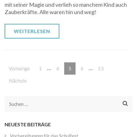
mit seiner Magie und verlieh so manchem Kind auch
Zauberkräfte. Alle waren hin und weg!
WEITERLESEN
Beitragsnavigation
…
…
Seite
Seite
Seite
Seite
Seite
Vorherige
1
4
5
6
13
Nächste
Suchen
nach:
NEUESTE BEITRÄGE
Vorbereitungen für das Schulfest