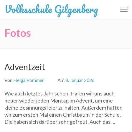
Zum
Volksschule Gilgenberg
Inhalt
springen
(Eingabetaste
Fotos
drücken)
Adventzeit
Von
Helga Pommer
Am
8. Januar 2026
Wie auch letztes Jahr schon, trafen wir uns auch
heuer wieder jeden Montag im Advent, um eine
kleine Besinnungsfeier zu halten. Außerdem hatten
wir zum ersten Mal einen Christbaum in der Schule.
Die haben sich darüber sehr gefreut. Auch das …