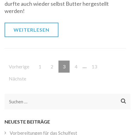
durfte auch wieder selbst Butter hergestellt
werden!
WEITERLESEN
Beitragsnavigation
…
Seite
Seite
Seite
Seite
Seite
Vorherige
1
2
3
4
13
Nächste
Suchen
nach:
NEUESTE BEITRÄGE
Vorbereitungen für das Schulfest